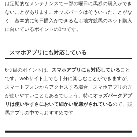
は定期的なメンテナンスで一部の曜日に馬券の購入ができ
ないことがあります。オッズパークはそういったことがな
く、基本的に毎日購入ができる点も地方競馬のネット購入
に向いているポイントの1つです。
スマホアプリにも対応している
6つ目のポイントは、
スマホアプリにも対応している
こと
です。webサイト上でも十分に楽しむことができますが、
スマートフォンからアクセスする場合、スマホアプリの方
が使いやすいこともあるでしょう。特に
オッズパークアプ
リは使いやすさにおいて細かい配慮がされている
ので、競
馬アプリの中でもおすすめです。