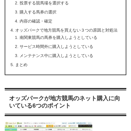
投票する競馬場を選択する
購入する馬券の選択
内容の確認・確定
オッズパークで地方競馬を買えない３つの原因と対処法
南関東競馬の馬券を購入しようとしている
サービス時間外に購入しようとしている
メンテナンス中に購入しようとしている
まとめ
オッズパークが地方競馬のネット購入に向
いている6つのポイント