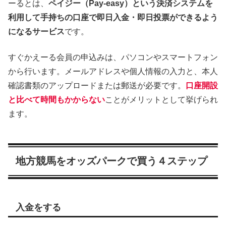
ーるとは、
ペイジー（Pay-easy）という決済システムを
利用して手持ちの口座で即日入金・即日投票ができるよう
になるサービス
です。
すぐかえーる会員の申込みは、パソコンやスマートフォン
から行います。メールアドレスや個人情報の入力と、本人
確認書類のアップロードまたは郵送が必要です。
口座開設
と比べて時間もかからない
ことがメリットとして挙げられ
ます。
地方競馬をオッズパークで買う４ステップ
入金をする