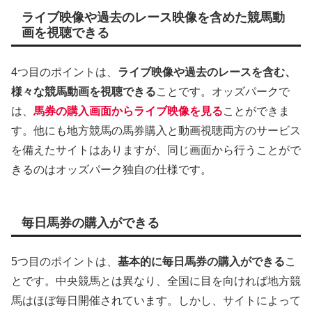
ライブ映像や過去のレース映像を含めた競馬動
画を視聴できる
4つ目のポイントは、
ライブ映像や過去のレースを含む、
様々な競馬動画を視聴できる
ことです。オッズパークで
は、
馬券の購入画面からライブ映像を見る
ことができま
す。他にも地方競馬の馬券購入と動画視聴両方のサービス
を備えたサイトはありますが、同じ画面から行うことがで
きるのはオッズパーク独自の仕様です。
毎日馬券の購入ができる
5つ目のポイントは、
基本的に毎日馬券の購入ができる
こ
とです。中央競馬とは異なり、全国に目を向ければ地方競
馬はほぼ毎日開催されています。しかし、サイトによって