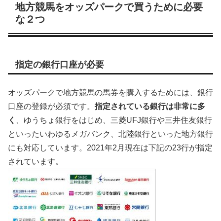
地方競馬をオッズパークで買うために必要
な２つ
指定の銀行口座が必要
オッズパークで地方競馬の馬券を購入するためには、銀行
口座の登録が必須です。
指定されている銀行は非常に多
く
、ゆうちょ銀行をはじめ、三菱UFJ銀行や三井住友銀行
といったいわゆるメガバンク、北陸銀行といった地方銀行
にも対応しています。2021年2月現在は下記の23行が指定
されています。