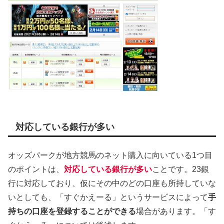
対応している銀行が多い
オッズパークが地方競馬のネット購入に向いている1つ目
のポイントは、
対応している銀行が多い
ことです。23銀
行に対応しており、仮にその中のどの口座も所持していな
いとしても、「すぐかえーる」というサービスによって
手
持ちの口座を登録することができる
場合があります。「す