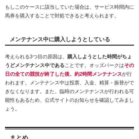
もしこのケースに該当していた場合は、サービス時間内に
馬券を購入することで対処できると考えられます。
メンテナンス中に購入しようとしている
考えられる3つ目の原因は、
購入しようとした時間がちょ
うどメンテナンス中である
ことです。オッズパークは
その
日の全ての競技が終了した後、約2時間メンテナンス
が行
われます。メンテナンス中は投票、入金、精算・振替がで
きなくなります。また、臨時のメンテナンスが行われる可
能性もあるため、公式サイトのお知らせを確認してみまし
ょう。
まとめ