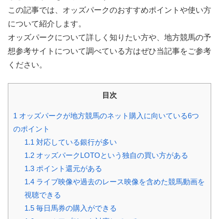
この記事では、オッズパークのおすすめポイントや使い方
について紹介します。
オッズパークについて詳しく知りたい方や、地方競馬の予
想参考サイトについて調べている方はぜひ当記事をご参考
ください。
目次
1
オッズパークが地方競馬のネット購入に向いている6つ
のポイント
1.1
対応している銀行が多い
1.2
オッズパークLOTOという独自の買い方がある
1.3
ポイント還元がある
1.4
ライブ映像や過去のレース映像を含めた競馬動画を
視聴できる
1.5
毎日馬券の購入ができる