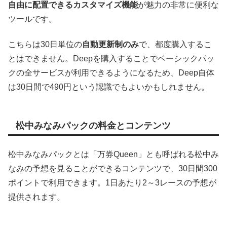
自由に配置できるカスタマイズ機能
が魅力の非常に便利な
ツールです。
こちらは30日単位の
自動更新制のみ
で、都度購入するこ
とはできません。Deepを購入することでベーシックパッ
クの全サービスが利用できるようになるため、Deep自体
は30日間で490円という認識でもよいかもしれません。
松中みなみパックの料金とコンテンツ
松中みなみパックとは「万券Queen」とも呼ばれる松中み
なみの予想を見ることができるコンテンツで、30日間300
ポイントで利用できます。1日あたり2～3レースの予想が
提供されます。