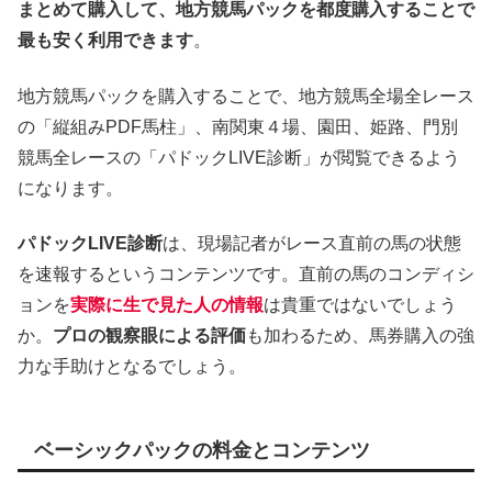
まとめて購入して、地方競馬パックを都度購入することで
最も安く利用できます
。
地方競馬パックを購入することで、地方競馬全場全レース
の「縦組みPDF馬柱」、南関東４場、園田、姫路、門別
競馬全レースの「パドックLIVE診断」が閲覧できるよう
になります。
パドックLIVE診断
は、現場記者がレース直前の馬の状態
を速報するというコンテンツです。直前の馬のコンディシ
ョンを
実際に生で見た人の情報
は貴重ではないでしょう
か。
プロの観察眼による評価
も加わるため、馬券購入の強
力な手助けとなるでしょう。
ベーシックパックの料金とコンテンツ