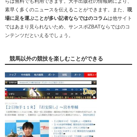
らは無料でも利用できます。大手出版社の情報網により、
素早く多くのニュースを伝えることができます。また、
現
場に足を運ぶことが多い記者ならではのコラム
は他サイト
ではあまり見られないため、サンスポZBATならではのコ
ンテンツだといえるでしょう。
競馬以外の競技を楽しむことができる