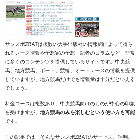
サンスポZBATは複数の大手出版社の情報網によって得ら
れるレース情報や予想家の予想、記者のコラムなど、非常
に多くのコンテンツを提供しているサイトです。中央競
馬、地方競馬、ボート、競輪、オートレースの情報を提供
していますが、地方競馬だけでも情報量は十分だといえる
でしょう。
料金コースは複数あり、中央競馬向けのものが中心の印象
を受けますが、
地方競馬のみを楽しむという使い方も可能
です。
この記事では、そんなサンスポZBATのサービス、評判、