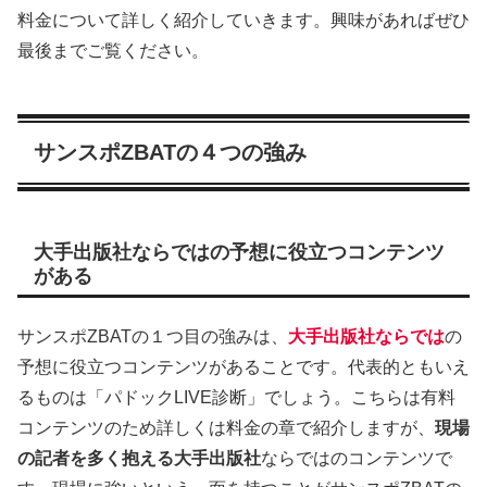
料金について詳しく紹介していきます。興味があればぜひ
最後までご覧ください。
サンスポZBATの４つの強み
大手出版社ならではの予想に役立つコンテンツ
がある
サンスポZBATの１つ目の強みは、
大手出版社ならでは
の
予想に役立つコンテンツがあることです。代表的ともいえ
るものは「パドックLIVE診断」でしょう。こちらは有料
コンテンツのため詳しくは料金の章で紹介しますが、
現場
の記者を多く抱える大手出版社
ならではのコンテンツで