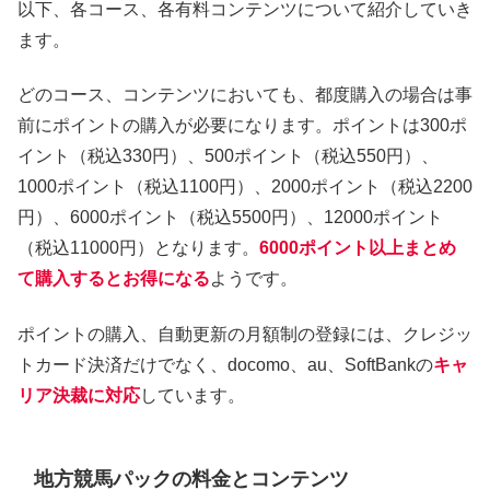
以下、各コース、各有料コンテンツについて紹介していき
ます。
どのコース、コンテンツにおいても、都度購入の場合は事
前にポイントの購入が必要になります。ポイントは300ポ
イント（税込330円）、500ポイント（税込550円）、
1000ポイント（税込1100円）、2000ポイント（税込2200
円）、6000ポイント（税込5500円）、12000ポイント
（税込11000円）となります。
6000ポイント以上まとめ
て購入するとお得になる
ようです。
ポイントの購入、自動更新の月額制の登録には、クレジッ
トカード決済だけでなく、docomo、au、SoftBankの
キャ
リア決裁に対応
しています。
地方競馬パックの料金とコンテンツ