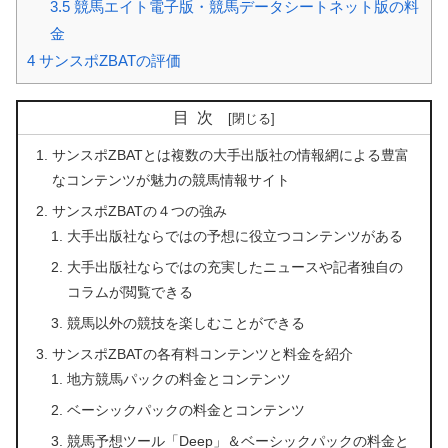
3.5
競馬エイト電子版・競馬データシートネット版の料
金
4
サンスポZBATの評価
目次
サンスポZBATとは複数の大手出版社の情報網による豊富
なコンテンツが魅力の競馬情報サイト
サンスポZBATの４つの強み
大手出版社ならではの予想に役立つコンテンツがある
大手出版社ならではの充実したニュースや記者独自の
コラムが閲覧できる
競馬以外の競技を楽しむことができる
サンスポZBATの各有料コンテンツと料金を紹介
地方競馬パックの料金とコンテンツ
ベーシックパックの料金とコンテンツ
競馬予想ツール「Deep」＆ベーシックパックの料金と