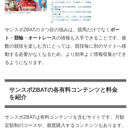
サンスポZBATの３つ目の強みは、競馬だけでなく
ボー
ト・競輪・オートレース
の情報も入手できることです。複
数の競技を楽しむ方にとっては、競技毎に別のサイトへ移
動する必要がなくなるため、より効率よく情報収集ができ
るようになります。
サンスポZBATの各有料コンテンツと料金
を紹介
サンスポZBATは有料コンテンツを含むサイトです。月額
定額制のコースや、都度購入するコンテンツもあります。