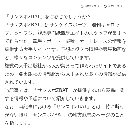
2021.03.03
2021.03.09
「サンスポZBAT」をご存じでしょうか？
「サンスポZBAT」はサンケイスポーツ、週刊ギャロッ
プ、夕刊フジ、競馬専門紙競馬エイトのスタッフが集まっ
て作られた、競馬・ボート・競輪・オートレースの情報を
提供する大手サイトです。予想に役立つ情報や競馬動画な
ど、様々なコンテンツを提供しています。
複数の大手出版社から人が集まって作られたサイトである
ため、各出版社の情報網から入手された多くの情報が提供
されています。
当記事では、「サンスポZBAT」が提供する地方競馬に関
する情報や予想について紹介していきます。
なお、当記事における「サンスポZBAT」とは、特に断り
がない限り「サンスポZBAT」の地方競馬のページのこと
を指します。